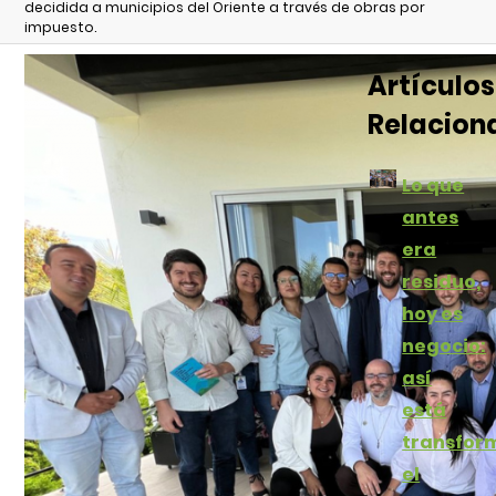
decidida a municipios del Oriente a través de obras por
impuesto.
Artículos
Relacion
Lo que
antes
era
residuo,
hoy es
negocio:
así
está
transfor
el