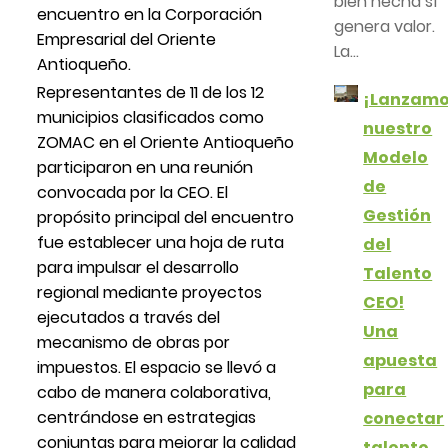
bien hecha sí
encuentro en la Corporación
genera valor.
Empresarial del Oriente
La...
Antioqueño.
Representantes de 11 de los 12
¡Lanzam
municipios clasificados como
nuestro
ZOMAC en el Oriente Antioqueño
Modelo
participaron en una reunión
de
convocada por la CEO. El
Gestión
propósito principal del encuentro
fue establecer una hoja de ruta
del
para impulsar el desarrollo
Talento
regional mediante proyectos
CEO!
ejecutados a través del
Una
mecanismo de obras por
apuesta
impuestos. El espacio se llevó a
para
cabo de manera colaborativa,
centrándose en estrategias
conectar
conjuntas para mejorar la calidad
talento,