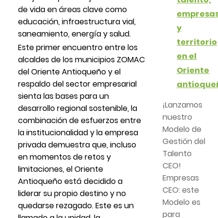
de vida en áreas clave como
empresa
educación, infraestructura vial,
y
saneamiento, energía y salud.
territorio
Este primer encuentro entre los
en el
alcaldes de los municipios ZOMAC
Oriente
del Oriente Antioqueño y el
respaldo del sector empresarial
antioque
sienta las bases para un
¡Lanzamos
desarrollo regional sostenible, la
nuestro
combinación de esfuerzos entre
Modelo de
la institucionalidad y la empresa
Gestión del
privada demuestra que, incluso
Talento
en momentos de retos y
CEO!
limitaciones, el Oriente
Empresas
Antioqueño está decidido a
CEO: este
liderar su propio destino y no
Modelo es
quedarse rezagado. Este es un
para
llamado a la unidad, la