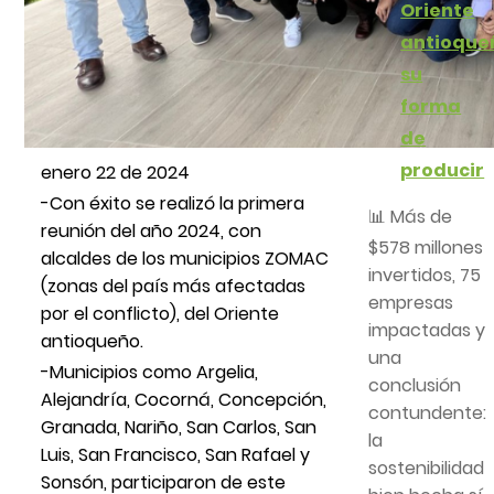
Oriente
antioque
su
forma
de
producir
enero 22 de 2024
-Con éxito se realizó la primera
📊 Más de
reunión del año 2024, con
$578 millones
alcaldes de los municipios ZOMAC
invertidos, 75
(zonas del país más afectadas
empresas
por el conflicto), del Oriente
impactadas y
antioqueño.
una
-Municipios como Argelia,
conclusión
Alejandría, Cocorná, Concepción,
contundente:
Granada, Nariño, San Carlos, San
la
Luis, San Francisco, San Rafael y
sostenibilidad
Sonsón, participaron de este