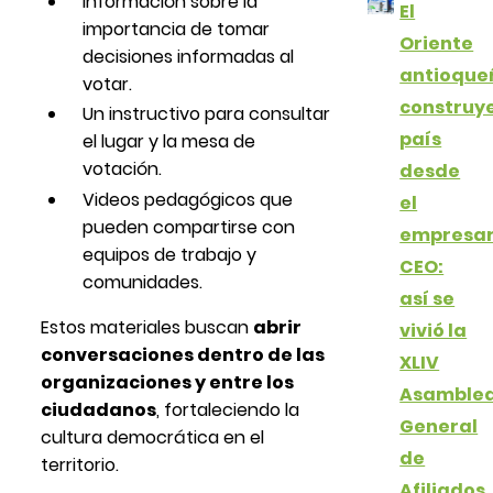
Información sobre la
El
importancia de tomar
Oriente
decisiones informadas al
antioque
votar.
construy
Un instructivo para consultar
país
el lugar y la mesa de
votación.
desde
Videos pedagógicos que
el
pueden compartirse con
empresar
equipos de trabajo y
CEO:
comunidades.
así se
Estos materiales buscan
abrir
vivió la
conversaciones dentro de las
XLIV
organizaciones y entre los
Asamble
ciudadanos
, fortaleciendo la
General
cultura democrática en el
de
territorio.
Afiliados