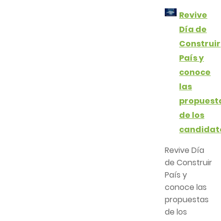
Revive
Día de
Construir
País y
conoce
las
propuest
de los
candidat
Revive Día
de Construir
País y
conoce las
propuestas
de los