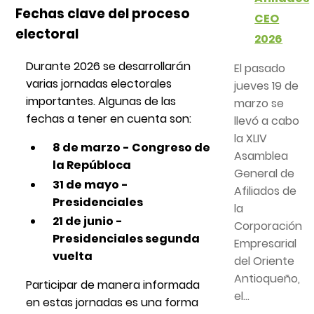
Fechas clave del proceso
CEO
electoral
2026
Durante 2026 se desarrollarán
El pasado
varias jornadas electorales
jueves 19 de
importantes. Algunas de las
marzo se
fechas a tener en cuenta son:
llevó a cabo
la XLIV
8 de marzo - Congreso de
Asamblea
la Repúbloca
General de
31 de mayo -
Afiliados de
Presidenciales
la
21 de junio -
Corporación
Presidenciales segunda
Empresarial
vuelta
del Oriente
Antioqueño,
Participar de manera informada
el...
en estas jornadas es una forma