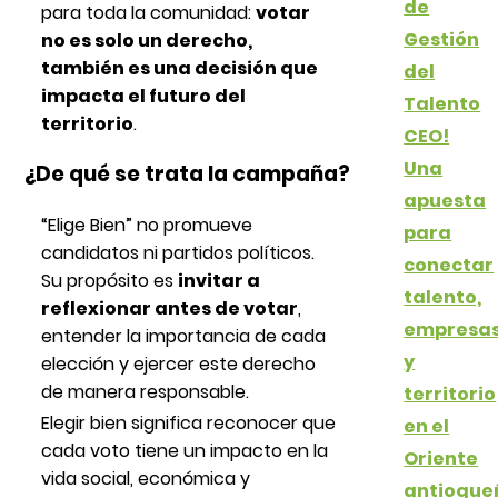
de
para toda la comunidad:
votar
Gestión
no es solo un derecho,
también es una decisión que
del
impacta el futuro del
Talento
territorio
.
CEO!
Una
¿De qué se trata la campaña?
apuesta
“Elige Bien” no promueve
para
candidatos ni partidos políticos.
conectar
Su propósito es
invitar a
talento,
reflexionar antes de votar
,
empresa
entender la importancia de cada
y
elección y ejercer este derecho
de manera responsable.
territorio
Elegir bien significa reconocer que
en el
cada voto tiene un impacto en la
Oriente
vida social, económica y
antioque